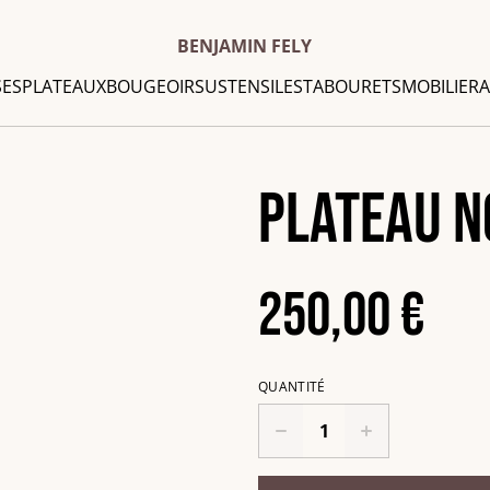
BENJAMIN FELY
SES
PLATEAUX
BOUGEOIRS
USTENSILES
TABOURETS
MOBILIER
A
Plateau N
250,00 €
QUANTITÉ