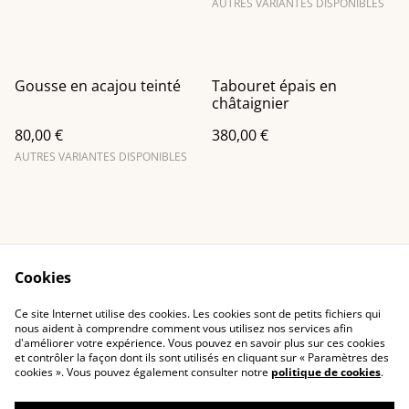
AUTRES VARIANTES DISPONIBLES
Gousse en acajou teinté
Tabouret épais en
châtaignier
80,00 €
380,00 €
AUTRES VARIANTES DISPONIBLES
Cookies
Contact Us
Legal Terms
Ce site Internet utilise des cookies. Les cookies sont de petits fichiers qui
Privacy Policy
Cookie Policy
nous aident à comprendre comment vous utilisez nos services afin
d'améliorer votre expérience. Vous pouvez en savoir plus sur ces cookies
et contrôler la façon dont ils sont utilisés en cliquant sur « Paramètres des
cookies ». Vous pouvez également consulter notre
politique de cookies
.